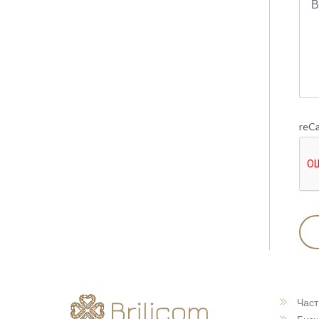
reC
Част