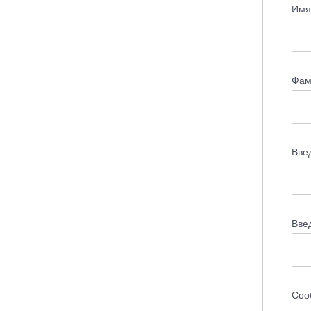
Имя
Фам
Вве
Вве
Соо