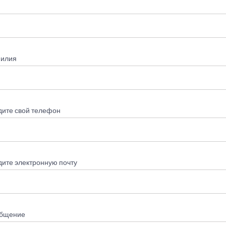
илия
дите свой телефон
дите электронную почту
бщение